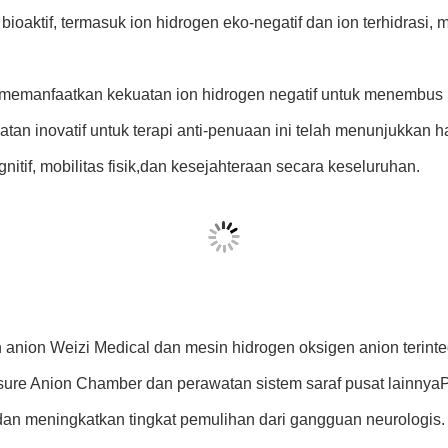
ioaktif, termasuk ion hidrogen eko-negatif dan ion terhidrasi, me
emanfaatkan kekuatan ion hidrogen negatif untuk menembus ku
inovatif untuk terapi anti-penuaan ini telah menunjukkan hasi
itif, mobilitas fisik,dan kesejahteraan secara keseluruhan.
en anion Weizi Medical dan mesin hidrogen oksigen anion terin
re Anion Chamber dan perawatan sistem saraf pusat lainnyaPer
i dan meningkatkan tingkat pemulihan dari gangguan neurologis.