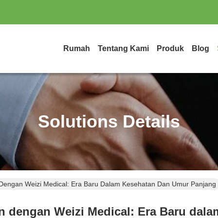
Rumah
Tentang Kami
Produk
Blog
Solutions Details
engan Weizi Medical: Era Baru Dalam Kesehatan Dan Umur Panjang
 dengan Weizi Medical: Era Baru dal