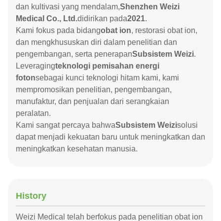
dan kultivasi yang mendalam,
Shenzhen Weizi
Medical Co., Ltd.
didirikan pada
2021
.
Kami fokus pada bidang
obat ion
, restorasi obat ion,
dan mengkhususkan diri dalam penelitian dan
pengembangan, serta penerapan
Subsistem Weizi
.
Leveraging
teknologi pemisahan energi
foton
sebagai kunci teknologi hitam kami, kami
mempromosikan penelitian, pengembangan,
manufaktur, dan penjualan dari serangkaian
peralatan.
Kami sangat percaya bahwa
Subsistem Weizi
solusi
dapat menjadi kekuatan baru untuk meningkatkan dan
meningkatkan kesehatan manusia.
History
Weizi Medical telah berfokus pada penelitian obat ion