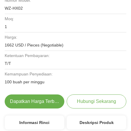
Nomor Model:
WZ-HX02
Moq:
1
Harga:
1662 USD / Pieces (Negotiable)
Ketentuan Pembayaran:
T/T
Kemampuan Penyediaan:
100 buah per minggu
Dapatkan Harga Terbaik
Hubungi Sekarang
Informasi Rinci
Deskripsi Produk