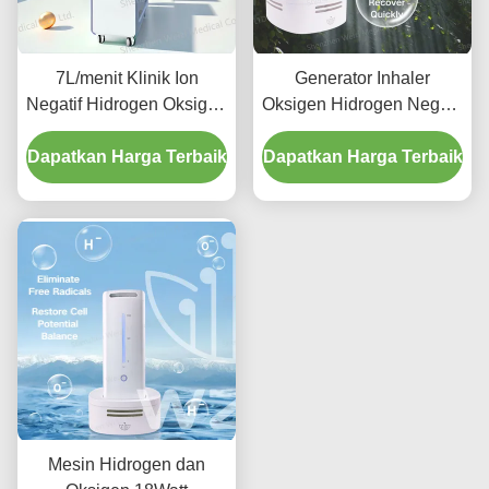
7L/menit Klinik Ion
Generator Inhaler
Negatif Hidrogen Oksigen
Oksigen Hidrogen Negatif
Inhaler 1000W
12V
Dapatkan Harga Terbaik
Meningkatkan Peredaran
Dapatkan Harga Terbaik
Darah
Mesin Hidrogen dan