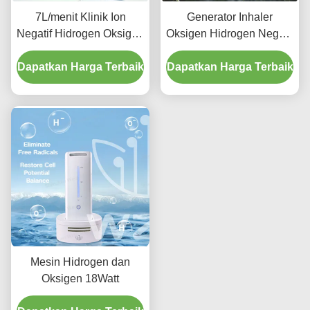
7L/menit Klinik Ion
Generator Inhaler
Negatif Hidrogen Oksigen
Oksigen Hidrogen Negatif
Inhaler 1000W
12V
Dapatkan Harga Terbaik
Meningkatkan Peredaran
Dapatkan Harga Terbaik
Darah
Mesin Hidrogen dan
Oksigen 18Watt