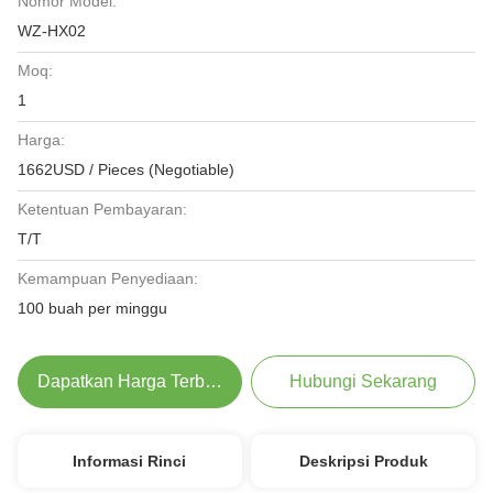
Nomor Model:
WZ-HX02
Moq:
1
Harga:
1662USD / Pieces (Negotiable)
Ketentuan Pembayaran:
T/T
Kemampuan Penyediaan:
100 buah per minggu
Dapatkan Harga Terbaik
Hubungi Sekarang
Informasi Rinci
Deskripsi Produk