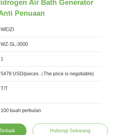
Hidrogen Air Bath Generator
Anti Penuaan
WEIZI
WZ-SL-3000
1
5479 USD/pieces（The price is negotiable)
T/T
100 buah perbulan
Terbaik
Hubungi Sekarang