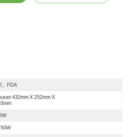
E、FDA
kuran 432mm X 252mm X 
93mm
2W
50W