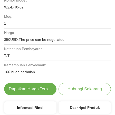
Nomor Model:
WZ-DH0-02
Moq:
1
Harga:
350USD,The price can be negotiated
Ketentuan Pembayaran:
T/T
Kemampuan Penyediaan:
100 buah perbulan
Dapatkan Harga Terbaik
Hubungi Sekarang
Informasi Rinci
Deskripsi Produk