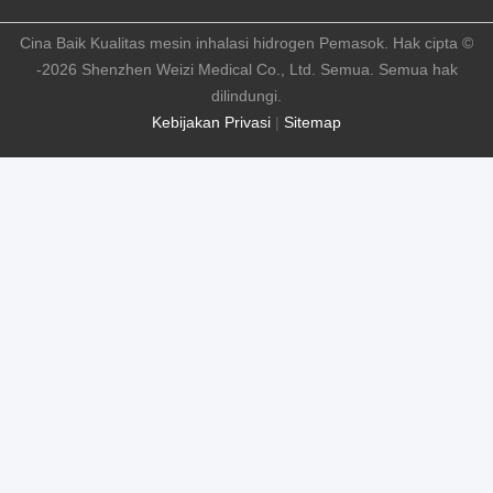
Cina Baik Kualitas mesin inhalasi hidrogen Pemasok. Hak cipta ©
-2026 Shenzhen Weizi Medical Co., Ltd. Semua. Semua hak
dilindungi.
Kebijakan Privasi
|
Sitemap