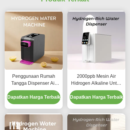
Penggunaan Rumah
2000ppb Mesin Air
Tangga Dispenser Air
Hidrogen Alkaline Untuk
Hidrogen 4000ppb
Rumah Multifungsi
Dapatkan Harga Terbaik
2200W Meningkatkan
Dapatkan Harga Terbaik
Peredaran Darah