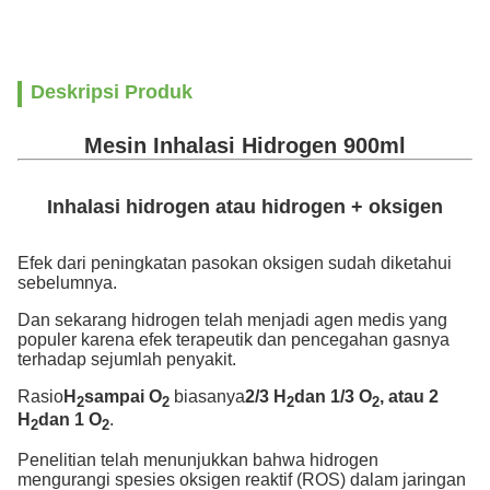
Deskripsi Produk
Mesin Inhalasi Hidrogen 900ml
Inhalasi hidrogen atau hidrogen + oksigen
Efek dari peningkatan pasokan oksigen sudah diketahui
sebelumnya.
Dan sekarang hidrogen telah menjadi agen medis yang
populer karena efek terapeutik dan pencegahan gasnya
terhadap sejumlah penyakit.
Rasio
H
sampai O
biasanya
2/3 H
dan 1/3 O
, atau 2
2
2
2
2
H
dan 1 O
.
2
2
Penelitian telah menunjukkan bahwa hidrogen
mengurangi spesies oksigen reaktif (ROS) dalam jaringan