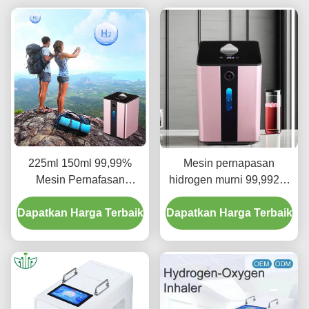
225ml 150ml 99,99%
Mesin pernapasan
Mesin Pernafasan
hidrogen murni 99,992%
Hidrogen Murni Untuk
150ml
Dapatkan Harga Terbaik
Kesehatan Penggunaan
Dapatkan Harga Terbaik
Rumah