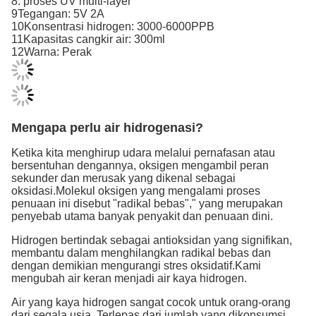
8. proses UV multi-layer
9Tegangan: 5V 2A
10Konsentrasi hidrogen: 3000-6000PPB
11Kapasitas cangkir air: 300ml
12Warna: Perak
Mengapa perlu air hidrogenasi?
Ketika kita menghirup udara melalui pernafasan atau
bersentuhan dengannya, oksigen mengambil peran
sekunder dan merusak yang dikenal sebagai
oksidasi.Molekul oksigen yang mengalami proses
penuaan ini disebut "radikal bebas"," yang merupakan
penyebab utama banyak penyakit dan penuaan dini.
Hidrogen bertindak sebagai antioksidan yang signifikan,
membantu dalam menghilangkan radikal bebas dan
dengan demikian mengurangi stres oksidatif.Kami
mengubah air keran menjadi air kaya hidrogen.
Air yang kaya hidrogen sangat cocok untuk orang-orang
dari segala usia. Terlepas dari jumlah yang dikonsumsi,