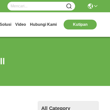
Solusi
Video
Hubungi Kami
Kutipan
ll
All Category