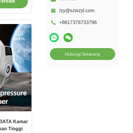
Terbaik
lzy@szwzyl.com
+8617376733796
Hubungi Sekarang
1.3ATA Kamar
an Tinggi