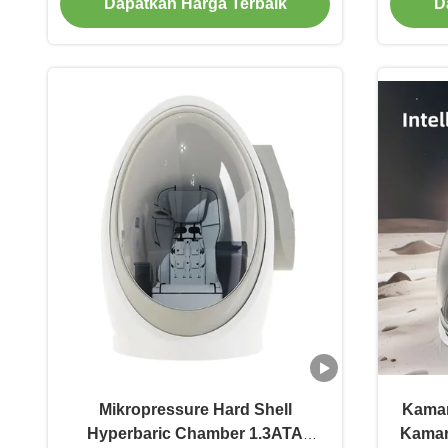
Dapatkan Harga Terbaik
D
Chamber (Kamar Tekanan Mikro
Hyperbaric Hard Chamber) Kamar
Terapi Oksigen Hyperbaric
Mikropressure Hard Shell
Kamar
Hyperbaric Chamber 1.3ATA
Kamar