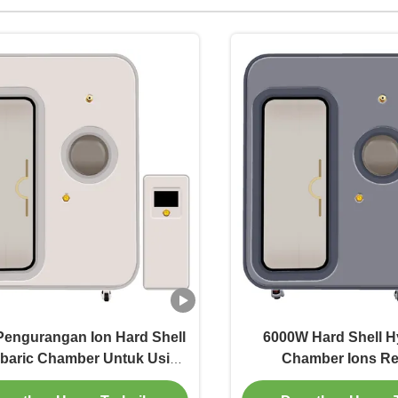
Pengurangan Ion Hard Shell
6000W Hard Shell H
baric Chamber Untuk Usia
Chamber Ions R
ertengahan Dan Lansia
Memberikan Energi