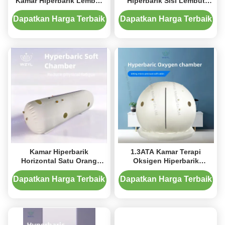
Kamar Hiperbarik Lembut
Hiperbarik Sisi Lembut
Pemulihan Setelah Latihan
Meningkatkan Kesehatan
Vaskular 1.5/3.0/4.5/7.2PSI
Dapatkan Harga Terbaik
Dapatkan Harga Terbaik
Kamar Hiperbarik
1.3ATA Kamar Terapi
Horizontal Satu Orang
Oksigen Hiperbarik
Kerang Lembut
Portable Untuk Terapi Fisik
Meningkatkan
Dapatkan Harga Terbaik
Dapatkan Harga Terbaik
Metabolisme