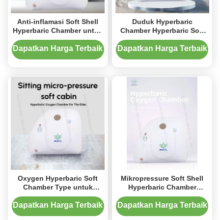
Anti-inflamasi Soft Shell
Duduk Hyperbaric
Hyperbaric Chamber untuk
Chamber Hyperbaric Soft
Orang Tua yang Duduk
Chamber Disesuaikan
Soft Cabin
Untuk Anti Penuaan
Dapatkan Harga Terbaik
Dapatkan Harga Terbaik
Oxygen Hyperbaric Soft
Mikropressure Soft Shell
Chamber Type untuk
Hyperbaric Chamber
mengurangi peradangan
Dengan Dua Mode
Tersedia
Dapatkan Harga Terbaik
Dapatkan Harga Terbaik