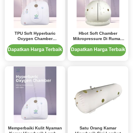
TPU Soft Hyperbaric
Hbot Soft Chamber
Oxygen Chamber
Mikropressure Di Rumah
Mempercepat Metabolisme
Hyperbaric Oxygen
1.3ATA 1450mm Tinggi
Chamber 1.3ATA
Dapatkan Harga Terbaik
Dapatkan Harga Terbaik
Memperbaiki Kulit Nyaman
Satu Orang Kamar