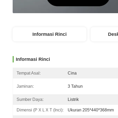
Informasi Rinci
Desk
Informasi Rinci
Tempat Asal:
Cina
Jaminan:
3 Tahun
Sumber Daya:
Listrik
Dimensi (P X L X T (Inci):
Ukuran 205*440*368mm