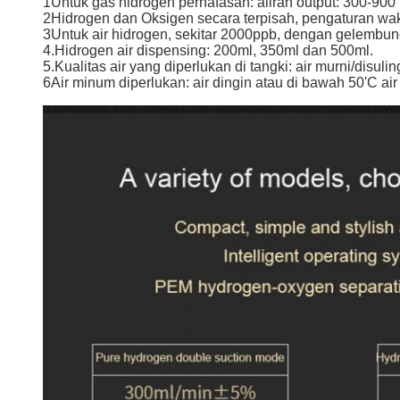
1Untuk gas hidrogen pernafasan: aliran output: 300-900 
2Hidrogen dan Oksigen secara terpisah, pengaturan waktu
3Untuk air hidrogen, sekitar 2000ppb, dengan gelembun
4.Hidrogen air dispensing: 200ml, 350ml dan 500ml.
5.Kualitas air yang diperlukan di tangki: air murni/disulin
6Air minum diperlukan: air dingin atau di bawah 50'C air