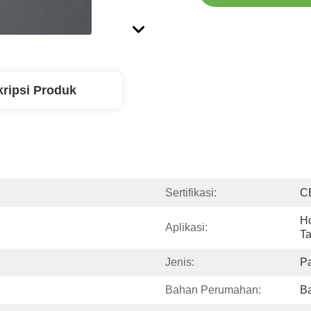
ripsi Produk
Sertifikasi:
C
Ho
Aplikasi:
T
Jenis:
P
Bahan Perumahan:
Ba