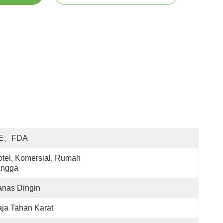
E、FDA
tel, Komersial, Rumah 
angga
anas Dingin
ja Tahan Karat