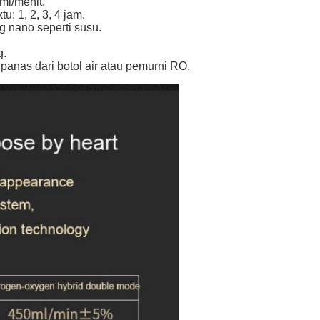
ml/menit.
: 1, 2, 3, 4 jam.
g nano seperti susu.
g.
 panas dari botol air atau pemurni RO.