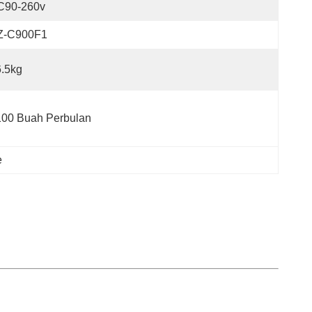
C90-260v
Z-C900F1
.5kg
100 Buah Perbulan
e