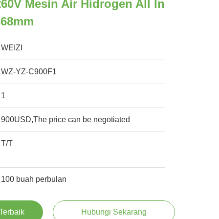
260V Mesin Air Hidrogen All In
*368mm
WEIZI
WZ-YZ-C900F1
1
900USD,The price can be negotiated
T/T
100 buah perbulan
Terbaik
Hubungi Sekarang