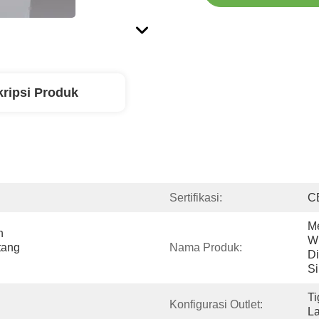
ripsi Produk
Sertifikasi:
C
Me
 
Wi
ang 
Nama Produk:
Di
Si
Ti
Konfigurasi Outlet:
L