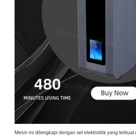
Mesin ini dilengkapi dengan sel elektrolitik yang terbua