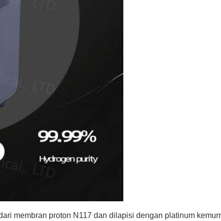
t dari membran proton N117 dan dilapisi dengan platinum kemurn