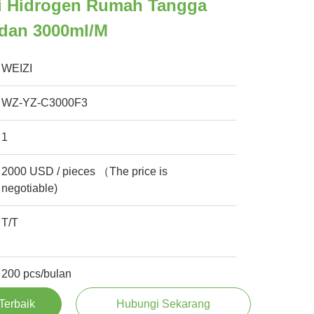
si Hidrogen Rumah Tangga
idan 3000ml/M
WEIZI
WZ-YZ-C3000F3
1
2000 USD / pieces （The price is
negotiable)
T/T
200 pcs/bulan
Terbaik
Hubungi Sekarang