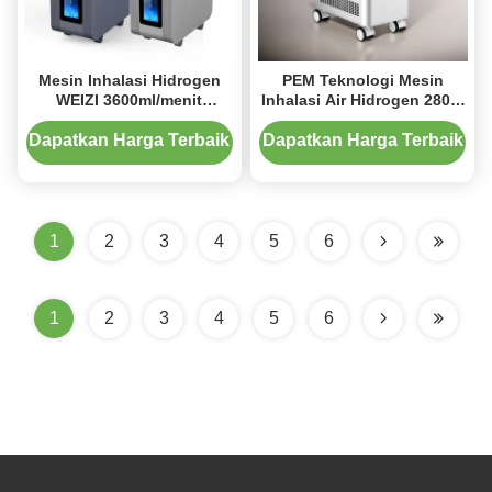
Mesin Inhalasi Hidrogen
PEM Teknologi Mesin
WEIZI 3600ml/menit
Inhalasi Air Hidrogen 280W
dengan Daya 800W
AC220V
Dapatkan Harga Terbaik
Dapatkan Harga Terbaik
1
2
3
4
5
6
1
2
3
4
5
6