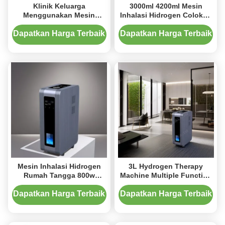
Klinik Keluarga
3000ml 4200ml Mesin
Menggunakan Mesin
Inhalasi Hidrogen Colokan
Hidrogen Inhalasi 3000Ml /
Berisik Disesuaikan
Min Aliran Tinggi
Dapatkan Harga Terbaik
Dapatkan Harga Terbaik
Mesin Inhalasi Hidrogen
3L Hydrogen Therapy
Rumah Tangga 800w
Machine Multiple Function
Antioksidan 3000ml/M
Family Use H2 Inhalator
Dapatkan Harga Terbaik
Dapatkan Harga Terbaik