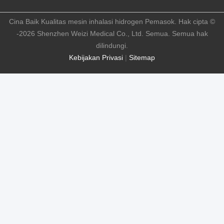
Cina Baik Kualitas mesin inhalasi hidrogen Pemasok. Hak cipta ©
-2026 Shenzhen Weizi Medical Co., Ltd. Semua. Semua hak
dilindungi.
Kebijakan Privasi
|
Sitemap