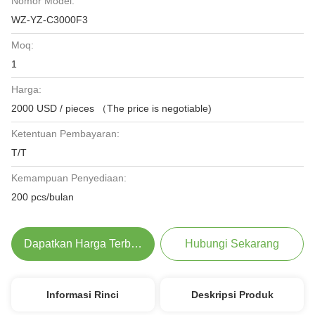
Nomor Model:
WZ-YZ-C3000F3
Moq:
1
Harga:
2000 USD / pieces （The price is negotiable)
Ketentuan Pembayaran:
T/T
Kemampuan Penyediaan:
200 pcs/bulan
Dapatkan Harga Terbaik
Hubungi Sekarang
Informasi Rinci
Deskripsi Produk