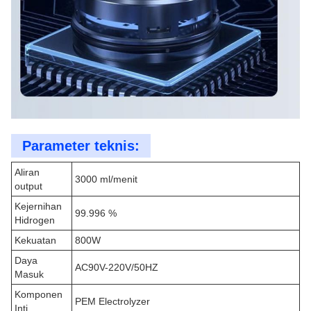
Parameter teknis:
Aliran
3000 ml/menit
output
Kejernihan
99.996 %
Hidrogen
Kekuatan
800W
Daya
AC90V-220V/50HZ
Masuk
Komponen
PEM Electrolyzer
Inti