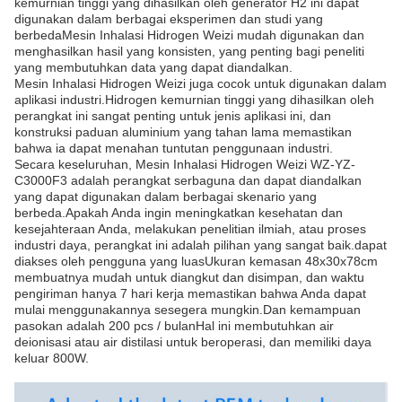
kemurnian tinggi yang dihasilkan oleh generator H2 ini dapat
digunakan dalam berbagai eksperimen dan studi yang
berbedaMesin Inhalasi Hidrogen Weizi mudah digunakan dan
menghasilkan hasil yang konsisten, yang penting bagi peneliti
yang membutuhkan data yang dapat diandalkan.
Mesin Inhalasi Hidrogen Weizi juga cocok untuk digunakan dalam
aplikasi industri.Hidrogen kemurnian tinggi yang dihasilkan oleh
perangkat ini sangat penting untuk jenis aplikasi ini, dan
konstruksi paduan aluminium yang tahan lama memastikan
bahwa ia dapat menahan tuntutan penggunaan industri.
Secara keseluruhan, Mesin Inhalasi Hidrogen Weizi WZ-YZ-
C3000F3 adalah perangkat serbaguna dan dapat diandalkan
yang dapat digunakan dalam berbagai skenario yang
berbeda.Apakah Anda ingin meningkatkan kesehatan dan
kesejahteraan Anda, melakukan penelitian ilmiah, atau proses
industri daya, perangkat ini adalah pilihan yang sangat baik.dapat
diakses oleh pengguna yang luasUkuran kemasan 48x30x78cm
membuatnya mudah untuk diangkut dan disimpan, dan waktu
pengiriman hanya 7 hari kerja memastikan bahwa Anda dapat
mulai menggunakannya sesegera mungkin.Dan kemampuan
pasokan adalah 200 pcs / bulanHal ini membutuhkan air
deionisasi atau air distilasi untuk beroperasi, dan memiliki daya
keluar 800W.