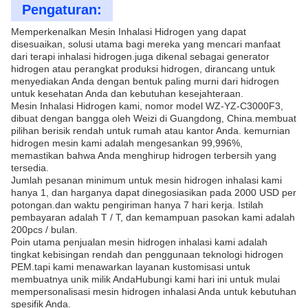
Pengaturan:
Memperkenalkan Mesin Inhalasi Hidrogen yang dapat
disesuaikan, solusi utama bagi mereka yang mencari manfaat
dari terapi inhalasi hidrogen.juga dikenal sebagai generator
hidrogen atau perangkat produksi hidrogen, dirancang untuk
menyediakan Anda dengan bentuk paling murni dari hidrogen
untuk kesehatan Anda dan kebutuhan kesejahteraan.
Mesin Inhalasi Hidrogen kami, nomor model WZ-YZ-C3000F3,
dibuat dengan bangga oleh Weizi di Guangdong, China.membuat
pilihan berisik rendah untuk rumah atau kantor Anda. kemurnian
hidrogen mesin kami adalah mengesankan 99,996%,
memastikan bahwa Anda menghirup hidrogen terbersih yang
tersedia.
Jumlah pesanan minimum untuk mesin hidrogen inhalasi kami
hanya 1, dan harganya dapat dinegosiasikan pada 2000 USD per
potongan.dan waktu pengiriman hanya 7 hari kerja. Istilah
pembayaran adalah T / T, dan kemampuan pasokan kami adalah
200pcs / bulan.
Poin utama penjualan mesin hidrogen inhalasi kami adalah
tingkat kebisingan rendah dan penggunaan teknologi hidrogen
PEM.tapi kami menawarkan layanan kustomisasi untuk
membuatnya unik milik AndaHubungi kami hari ini untuk mulai
mempersonalisasi mesin hidrogen inhalasi Anda untuk kebutuhan
spesifik Anda.