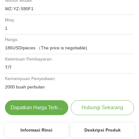
Nomor Model:
WZ-YZ-S90F1
Moq:
1
Harga:
186USD/pieces （The price is negotiable)
Ketentuan Pembayaran:
T/T
Kemampuan Penyediaan:
2000 buah perbulan
Dapatkan Harga Terbaik
Hubungi Sekarang
Informasi Rinci
Deskripsi Produk