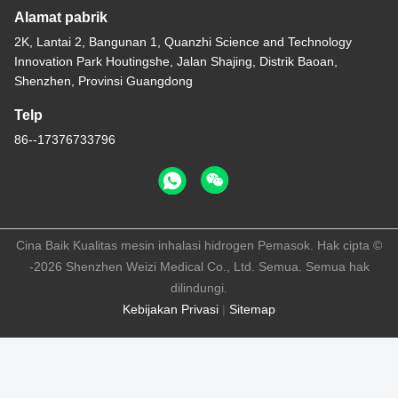
Alamat pabrik
2K, Lantai 2, Bangunan 1, Quanzhi Science and Technology
Innovation Park Houtingshe, Jalan Shajing, Distrik Baoan,
Shenzhen, Provinsi Guangdong
Telp
86--17376733796
Cina Baik Kualitas mesin inhalasi hidrogen Pemasok. Hak cipta ©
-2026 Shenzhen Weizi Medical Co., Ltd. Semua. Semua hak
dilindungi.
Kebijakan Privasi
|
Sitemap