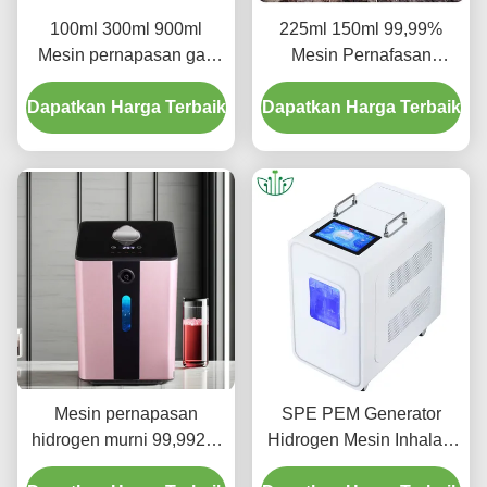
100ml 300ml 900ml
225ml 150ml 99,99%
Mesin pernapasan gas
Mesin Pernafasan
hidrogen Meningkatkan
Hidrogen Murni Untuk
Dapatkan Harga Terbaik
kesehatan dengan H2
Dapatkan Harga Terbaik
Kesehatan Penggunaan
dan O2
Rumah
Mesin pernapasan
SPE PEM Generator
hidrogen murni 99,992%
Hidrogen Mesin Inhalasi
150ml
Hidrogen Disesuaikan