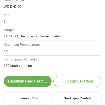
Nomor Model:
WZ-DH0-02
Moq:
1
Harga:
1400USD,The price can be negotiated
Ketentuan Pembayaran:
T/T
Kemampuan Penyediaan:
100 buah perbulan
Dapatkan Harga Terbaik
Hubungi Sekarang
Informasi Rinci
Deskripsi Produk