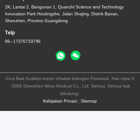
2K, Lantai 2, Bangunan 1, Quanzhi Science and Technology
Innovation Park Houtingshe, Jalan Shajing, Distrik Baoan,
Shenzhen, Provinsi Guangdong
Telp
86--17376733796
Cina Baik Kualitas mesin inhalasi hidrogen Pemasok. Hak cipta ©
-2026 Shenzhen Weizi Medical Co., Ltd. Semua. Semua hak
dilindungi.
Kebijakan Privasi
|
Sitemap