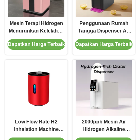
Mesin Terapi Hidrogen
Penggunaan Rumah
Menurunkan Kelelahan
Tangga Dispenser Air
Meningkatkan Kualitas
Hidrogen 4000ppb
Dapatkan Harga Terbaik
Dapatkan Harga Terbaik
Tidur 150ml/Min
2200W Meningkatkan
Peredaran Darah
Low Flow Rate H2
2000ppb Mesin Air
Inhalation Machine
Hidrogen Alkaline
Portable Hydrogen Gas
Untuk Rumah