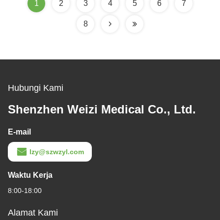
1
2
3
4
5
6
7
8
Hubungi Kami
Shenzhen Weizi Medical Co., Ltd.
E-mail
lzy@szwzyl.com
Waktu Kerja
8:00-18:00
Alamat Kami