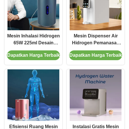
Mesin Inhalasi Hidrogen
Mesin Dispenser Air
65W 225ml Desain
Hidrogen Pemanasan
kompak Mudah Dibawa
Instan Desktop
Dapatkan Harga Terbaik
Dapatkan Harga Terbaik
2000ppb
Efisiensi Ruang Mesin
Instalasi Gratis Mesin