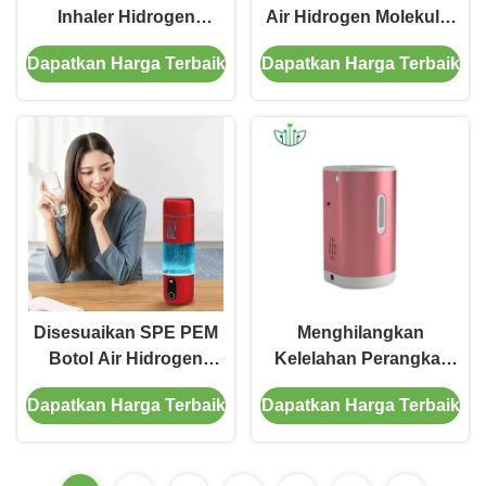
Inhaler Hidrogen
Air Hidrogen Molekuler
Portable 150ml 225ml
1200ppb 800ml
Dapatkan Harga Terbaik
Dapatkan Harga Terbaik
Disesuaikan SPE PEM
Menghilangkan
Botol Air Hidrogen
Kelelahan Perangkat
Mudah Bersih Dengan
Inhalasi Hidrogen
Dapatkan Harga Terbaik
Dapatkan Harga Terbaik
Laser Printing Logo
Penggunaan Rumah
Tangga Aluminium
Alloy Body